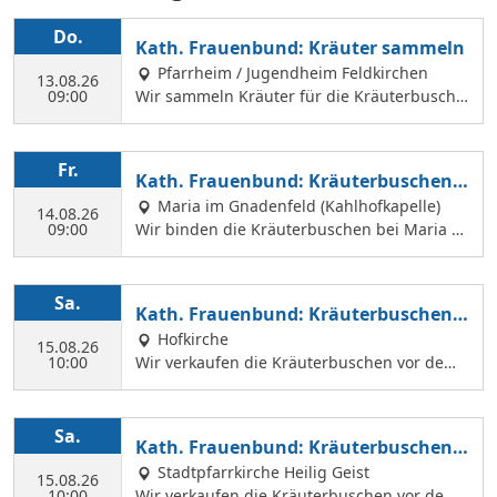
Do.
Kath. Frauenbund: Kräuter sammeln
Pfarrheim / Jugendheim Feldkirchen
13.08.26
09:00
Wir sammeln Kräuter für die Kräuterbusche
n, die wir am 14. August binden und an Mar
iä Himmelfahrt vor der Hofkirche und der Hl.
Geist Kirche verkaufen. Wir treffen uns mit
Fr.
Kath. Frauenbund: Kräuterbuschen b
Margit Ettig am Jugendheim Feldkirchen.
inden
Maria im Gnadenfeld (Kahlhofkapelle)
14.08.26
09:00
Wir binden die Kräuterbuschen bei Maria a
m Kahlhof. Wir brauchen viele Helferinnen z
um Sammeln und Binden, damit wir an Mari
ä Himmelfahrt auch vor dem Gottesdienst in
Sa.
Kath. Frauenbund: Kräuterbuschen V
der Hl. Geist Kirche Kräuterbuschen verkauf
erkauf
Hofkirche
en können.
15.08.26
10:00
Wir verkaufen die Kräuterbuschen vor dem
Festgottesdienst in der Hofkirche.
Sa.
Kath. Frauenbund: Kräuterbuschen V
erkauf
Stadtpfarrkirche Heilig Geist
15.08.26
10:00
Wir verkaufen die Kräuterbuschen vor dem