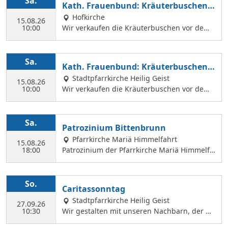
Sa.
Kath. Frauenbund: Kräuterbuschen V
der Hl. Geist Kirche Kräuterbuschen verkauf
erkauf
Hofkirche
en können.
15.08.26
10:00
Wir verkaufen die Kräuterbuschen vor dem
Festgottesdienst in der Hofkirche.
Sa.
Kath. Frauenbund: Kräuterbuschen V
erkauf
Stadtpfarrkirche Heilig Geist
15.08.26
10:00
Wir verkaufen die Kräuterbuschen vor dem
Festgottesdienst in der Hl. Geist Kirche.
Sa.
Patrozinium Bittenbrunn
Pfarrkirche Mariä Himmelfahrt
15.08.26
18:00
Patrozinium der Pfarrkirche Mariä Himmelfa
hrt in Bittenbrunn Um 18:00 Uhr Festgottesd
ienst im Pfarrgarten anschließend Sommerf
est Komm vorbei und genieße: musikalische
So.
Caritassonntag
Gestaltung durch den Kirchenchor Laetare, l
Stadtpfarrkirche Heilig Geist
eckere Speisen, Fassbier und Weinbar. Kind
27.09.26
10:30
Wir gestalten mit unseren Nachbarn, der Ca
erprogramm Wir freuen uns auf dich!
ritasstation den Gottesdienst.