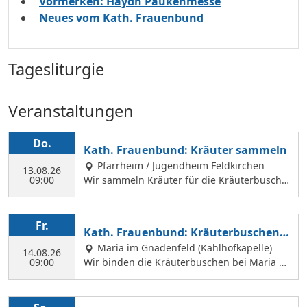
Vormerken: Haydn Paukenmesse
Neues vom Kath. Frauenbund
Tagesliturgie
Veranstaltungen
Do.
Kath. Frauenbund: Kräuter sammeln
Pfarrheim / Jugendheim Feldkirchen
13.08.26
09:00
Wir sammeln Kräuter für die Kräuterbusche
n, die wir am 14. August binden und an Mar
iä Himmelfahrt vor der Hofkirche und der Hl.
Geist Kirche verkaufen. Wir treffen uns mit
Fr.
Kath. Frauenbund: Kräuterbuschen b
Margit Ettig am Jugendheim Feldkirchen.
inden
Maria im Gnadenfeld (Kahlhofkapelle)
14.08.26
09:00
Wir binden die Kräuterbuschen bei Maria a
m Kahlhof. Wir brauchen viele Helferinnen z
um Sammeln und Binden, damit wir an Mari
ä Himmelfahrt auch vor dem Gottesdienst in