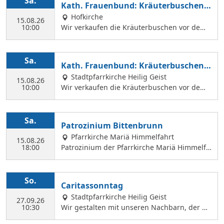
Sa.
Kath. Frauenbund: Kräuterbuschen V
der Hl. Geist Kirche Kräuterbuschen verkauf
erkauf
Hofkirche
en können.
15.08.26
10:00
Wir verkaufen die Kräuterbuschen vor dem
Festgottesdienst in der Hofkirche.
Sa.
Kath. Frauenbund: Kräuterbuschen V
erkauf
Stadtpfarrkirche Heilig Geist
15.08.26
10:00
Wir verkaufen die Kräuterbuschen vor dem
Festgottesdienst in der Hl. Geist Kirche.
Sa.
Patrozinium Bittenbrunn
Pfarrkirche Mariä Himmelfahrt
15.08.26
18:00
Patrozinium der Pfarrkirche Mariä Himmelfa
hrt in Bittenbrunn Um 18:00 Uhr Festgottesd
ienst im Pfarrgarten anschließend Sommerf
est Komm vorbei und genieße: musikalische
So.
Caritassonntag
Gestaltung durch den Kirchenchor Laetare, l
Stadtpfarrkirche Heilig Geist
eckere Speisen, Fassbier und Weinbar. Kind
27.09.26
10:30
Wir gestalten mit unseren Nachbarn, der Ca
erprogramm Wir freuen uns auf dich!
ritasstation den Gottesdienst.