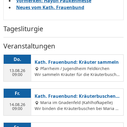
Vormerken: Haydn Paukenmesse
Neues vom Kath. Frauenbund
Tagesliturgie
Veranstaltungen
Do.
Kath. Frauenbund: Kräuter sammeln
Pfarrheim / Jugendheim Feldkirchen
13.08.26
09:00
Wir sammeln Kräuter für die Kräuterbusche
n, die wir am 14. August binden und an Mar
iä Himmelfahrt vor der Hofkirche und der Hl.
Geist Kirche verkaufen. Wir treffen uns mit
Fr.
Kath. Frauenbund: Kräuterbuschen b
Margit Ettig am Jugendheim Feldkirchen.
inden
Maria im Gnadenfeld (Kahlhofkapelle)
14.08.26
09:00
Wir binden die Kräuterbuschen bei Maria a
m Kahlhof. Wir brauchen viele Helferinnen z
um Sammeln und Binden, damit wir an Mari
ä Himmelfahrt auch vor dem Gottesdienst in