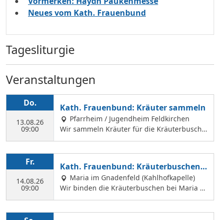
Vormerken: Haydn Paukenmesse
Neues vom Kath. Frauenbund
Tagesliturgie
Veranstaltungen
Do.
Kath. Frauenbund: Kräuter sammeln
Pfarrheim / Jugendheim Feldkirchen
13.08.26
09:00
Wir sammeln Kräuter für die Kräuterbusche
n, die wir am 14. August binden und an Mar
iä Himmelfahrt vor der Hofkirche und der Hl.
Geist Kirche verkaufen. Wir treffen uns mit
Fr.
Kath. Frauenbund: Kräuterbuschen b
Margit Ettig am Jugendheim Feldkirchen.
inden
Maria im Gnadenfeld (Kahlhofkapelle)
14.08.26
09:00
Wir binden die Kräuterbuschen bei Maria a
m Kahlhof. Wir brauchen viele Helferinnen z
um Sammeln und Binden, damit wir an Mari
ä Himmelfahrt auch vor dem Gottesdienst in