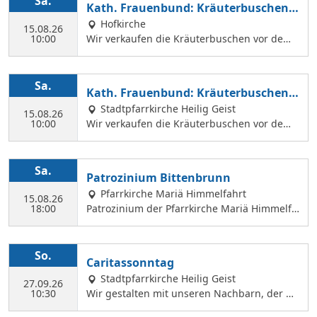
Sa.
Kath. Frauenbund: Kräuterbuschen V
der Hl. Geist Kirche Kräuterbuschen verkauf
erkauf
Hofkirche
en können.
15.08.26
10:00
Wir verkaufen die Kräuterbuschen vor dem
Festgottesdienst in der Hofkirche.
Sa.
Kath. Frauenbund: Kräuterbuschen V
erkauf
Stadtpfarrkirche Heilig Geist
15.08.26
10:00
Wir verkaufen die Kräuterbuschen vor dem
Festgottesdienst in der Hl. Geist Kirche.
Sa.
Patrozinium Bittenbrunn
Pfarrkirche Mariä Himmelfahrt
15.08.26
18:00
Patrozinium der Pfarrkirche Mariä Himmelfa
hrt in Bittenbrunn Um 18:00 Uhr Festgottesd
ienst im Pfarrgarten anschließend Sommerf
est Komm vorbei und genieße: musikalische
So.
Caritassonntag
Gestaltung durch den Kirchenchor Laetare, l
Stadtpfarrkirche Heilig Geist
eckere Speisen, Fassbier und Weinbar. Kind
27.09.26
10:30
Wir gestalten mit unseren Nachbarn, der Ca
erprogramm Wir freuen uns auf dich!
ritasstation den Gottesdienst.