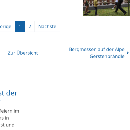
erige
1
2
Nächste
Bergmessen auf der Alpe
Zur Übersicht
Gerstenbrändle
t der
r
feiern im
s in
nst und