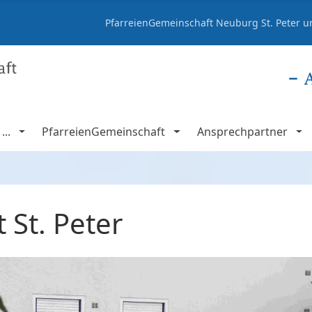
PfarreienGemeinschaft Neuburg St. Peter un
..
PfarreienGemeinschaft
Ansprechpartner
St. Peter