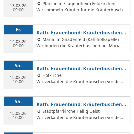
Pfarrheim / Jugendheim Feldkirchen
13.08.26
09:00
Wir sammeln Kräuter für die Kräuterbusche
n, die wir am 14. August binden und an Mar
iä Himmelfahrt vor der Hofkirche und der Hl.
Geist Kirche verkaufen. Wir treffen uns mit
Fr.
Kath. Frauenbund: Kräuterbuschen b
Margit Ettig am Jugendheim Feldkirchen.
inden
Maria im Gnadenfeld (Kahlhofkapelle)
14.08.26
09:00
Wir binden die Kräuterbuschen bei Maria a
m Kahlhof. Wir brauchen viele Helferinnen z
um Sammeln und Binden, damit wir an Mari
ä Himmelfahrt auch vor dem Gottesdienst in
Sa.
Kath. Frauenbund: Kräuterbuschen V
der Hl. Geist Kirche Kräuterbuschen verkauf
erkauf
Hofkirche
en können.
15.08.26
10:00
Wir verkaufen die Kräuterbuschen vor dem
Festgottesdienst in der Hofkirche.
Sa.
Kath. Frauenbund: Kräuterbuschen V
erkauf
Stadtpfarrkirche Heilig Geist
15.08.26
10:00
Wir verkaufen die Kräuterbuschen vor dem
Festgottesdienst in der Hl. Geist Kirche.