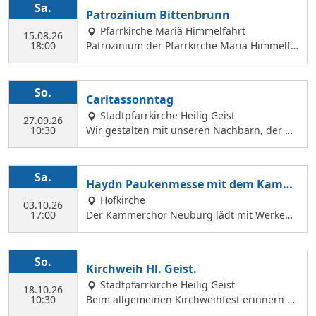
Sa.
Patrozinium Bittenbrunn
Pfarrkirche Mariä Himmelfahrt
15.08.26
18:00
Patrozinium der Pfarrkirche Mariä Himmelfa
hrt in Bittenbrunn Um 18:00 Uhr Festgottesd
ienst im Pfarrgarten anschließend Sommerf
est Komm vorbei und genieße: musikalische
So.
Caritassonntag
Gestaltung durch den Kirchenchor Laetare, l
Stadtpfarrkirche Heilig Geist
eckere Speisen, Fassbier und Weinbar. Kind
27.09.26
10:30
Wir gestalten mit unseren Nachbarn, der Ca
erprogramm Wir freuen uns auf dich!
ritasstation den Gottesdienst.
Sa.
Haydn Paukenmesse mit dem Kamm
erchor
Hofkirche
03.10.26
17:00
Der Kammerchor Neuburg lädt mit Werken
von Josef Haydn zum Konzert in der Hofkirch
e ein: PAUKENMESSE Missa in Tempore Belli
Hob. XXII:9 TE DEUM Für Kaiserin Marie Ther
So.
Kirchweih Hl. Geist.
ese Hob. XXIIIc:2 KAMMERCHOR NEUBURG S
Stadtpfarrkirche Heilig Geist
olisten: KATHARINA WITTMANN Sopran JUDI
18.10.26
10:30
Beim allgemeinen Kirchweihfest erinnern wi
TH WERNER Alt TOBIAS GRÜNDL Tenor WILF
r uns an die Weihe der fünf Altäre von Hl. G