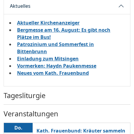
Aktuelles
Aktueller Kirchenanzeiger
Bergmesse am 16. August: Es gibt noch
Plätze im Bus!
Patrozinium und Sommerfest in
Bittenbrunn
Einladung zum Mitsingen
Vormerken: Haydn Paukenmesse
Neues vom Kath. Frauenbund
Tagesliturgie
Veranstaltungen
Do.
Kath. Frauenbund: Kräuter sammeln