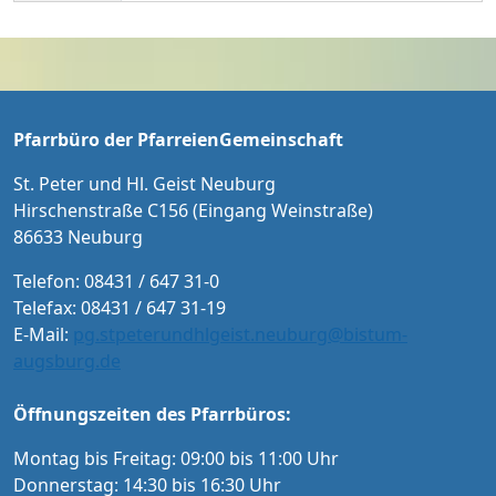
RIED MICHL Bass ORCHESTER COLLEGIUM M
eist im Jahr 1736 und machen uns bewusst,
USICUM MICHAEL BACHMANN Leitung Eintri
dass der Heilige Geist aus lebendigen Stein
tt: 20 € / 15 € ermäßigt für Schüler/Studente
en sein Haus erbaut.
n und Menschen mit Schwerbehindertenaus
weis Karten an der Abendkasse und ab Sept
ember im Vorverkauf in der Tourist-Informat
Pfarrbüro der PfarreienGemeinschaft
ion Neuburg und im Pfarrbüro der PG Neub
urg
St. Peter und Hl. Geist Neuburg
Hirschenstraße C156 (Eingang Weinstraße)
86633 Neuburg
Telefon: 08431 / 647 31-0
Telefax: 08431 / 647 31-19
E-Mail:
pg.stpeterundhlgeist.neuburg@bistum-
augsburg.de
Öffnungszeiten des Pfarrbüros:
Montag bis Freitag: 09:00 bis 11:00 Uhr
Donnerstag: 14:30 bis 16:30 Uhr