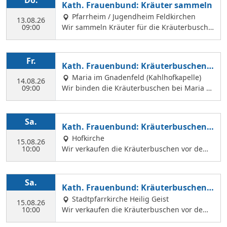
Do.
Kath. Frauenbund: Kräuter sammeln
Pfarrheim / Jugendheim Feldkirchen
13.08.26
09:00
Wir sammeln Kräuter für die Kräuterbusche
n, die wir am 14. August binden und an Mar
iä Himmelfahrt vor der Hofkirche und der Hl.
Geist Kirche verkaufen. Wir treffen uns mit
Fr.
Kath. Frauenbund: Kräuterbuschen b
Margit Ettig am Jugendheim Feldkirchen.
inden
Maria im Gnadenfeld (Kahlhofkapelle)
14.08.26
09:00
Wir binden die Kräuterbuschen bei Maria a
m Kahlhof. Wir brauchen viele Helferinnen z
um Sammeln und Binden, damit wir an Mari
ä Himmelfahrt auch vor dem Gottesdienst in
Sa.
Kath. Frauenbund: Kräuterbuschen V
der Hl. Geist Kirche Kräuterbuschen verkauf
erkauf
Hofkirche
en können.
15.08.26
10:00
Wir verkaufen die Kräuterbuschen vor dem
Festgottesdienst in der Hofkirche.
Sa.
Kath. Frauenbund: Kräuterbuschen V
erkauf
Stadtpfarrkirche Heilig Geist
15.08.26
10:00
Wir verkaufen die Kräuterbuschen vor dem
Festgottesdienst in der Hl. Geist Kirche.