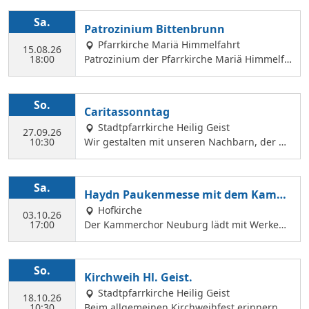
Sa.
Patrozinium Bittenbrunn
Pfarrkirche Mariä Himmelfahrt
15.08.26
18:00
Patrozinium der Pfarrkirche Mariä Himmelfa
hrt in Bittenbrunn Um 18:00 Uhr Festgottesd
ienst im Pfarrgarten anschließend Sommerf
est Komm vorbei und genieße: musikalische
So.
Caritassonntag
Gestaltung durch den Kirchenchor Laetare, l
Stadtpfarrkirche Heilig Geist
eckere Speisen, Fassbier und Weinbar. Kind
27.09.26
10:30
Wir gestalten mit unseren Nachbarn, der Ca
erprogramm Wir freuen uns auf dich!
ritasstation den Gottesdienst.
Sa.
Haydn Paukenmesse mit dem Kamm
erchor
Hofkirche
03.10.26
17:00
Der Kammerchor Neuburg lädt mit Werken
von Josef Haydn zum Konzert in der Hofkirch
e ein: PAUKENMESSE Missa in Tempore Belli
Hob. XXII:9 TE DEUM Für Kaiserin Marie Ther
So.
Kirchweih Hl. Geist.
ese Hob. XXIIIc:2 KAMMERCHOR NEUBURG S
Stadtpfarrkirche Heilig Geist
olisten: KATHARINA WITTMANN Sopran JUDI
18.10.26
10:30
Beim allgemeinen Kirchweihfest erinnern wi