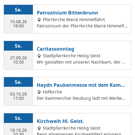
Sa.
Patrozinium Bittenbrunn
Pfarrkirche Mariä Himmelfahrt
15.08.26
18:00
Patrozinium der Pfarrkirche Mariä Himmelfa
hrt in Bittenbrunn Um 18:00 Uhr Festgottesd
ienst im Pfarrgarten anschließend Sommerf
est Komm vorbei und genieße: musikalische
So.
Caritassonntag
Gestaltung durch den Kirchenchor Laetare, l
Stadtpfarrkirche Heilig Geist
eckere Speisen, Fassbier und Weinbar. Kind
27.09.26
10:30
Wir gestalten mit unseren Nachbarn, der Ca
erprogramm Wir freuen uns auf dich!
ritasstation den Gottesdienst.
Sa.
Haydn Paukenmesse mit dem Kamm
erchor
Hofkirche
03.10.26
17:00
Der Kammerchor Neuburg lädt mit Werken
von Josef Haydn zum Konzert in der Hofkirch
e ein: PAUKENMESSE Missa in Tempore Belli
Hob. XXII:9 TE DEUM Für Kaiserin Marie Ther
So.
Kirchweih Hl. Geist.
ese Hob. XXIIIc:2 KAMMERCHOR NEUBURG S
Stadtpfarrkirche Heilig Geist
olisten: KATHARINA WITTMANN Sopran JUDI
18.10.26
10:30
Beim allgemeinen Kirchweihfest erinnern wi