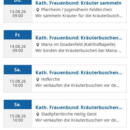
Do.
Kath. Frauenbund: Kräuter sammeln
Pfarrheim / Jugendheim Feldkirchen
13.08.26
09:00
Wir sammeln Kräuter für die Kräuterbusche
n, die wir am 14. August binden und an Mar
iä Himmelfahrt vor der Hofkirche und der Hl.
Geist Kirche verkaufen. Wir treffen uns mit
Fr.
Kath. Frauenbund: Kräuterbuschen b
Margit Ettig am Jugendheim Feldkirchen.
inden
Maria im Gnadenfeld (Kahlhofkapelle)
14.08.26
09:00
Wir binden die Kräuterbuschen bei Maria a
m Kahlhof. Wir brauchen viele Helferinnen z
um Sammeln und Binden, damit wir an Mari
ä Himmelfahrt auch vor dem Gottesdienst in
Sa.
Kath. Frauenbund: Kräuterbuschen V
der Hl. Geist Kirche Kräuterbuschen verkauf
erkauf
Hofkirche
en können.
15.08.26
10:00
Wir verkaufen die Kräuterbuschen vor dem
Festgottesdienst in der Hofkirche.
Sa.
Kath. Frauenbund: Kräuterbuschen V
erkauf
Stadtpfarrkirche Heilig Geist
15.08.26
10:00
Wir verkaufen die Kräuterbuschen vor dem
Festgottesdienst in der Hl. Geist Kirche.